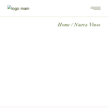
Skip
to
the
content
Home
Nueva Vinos