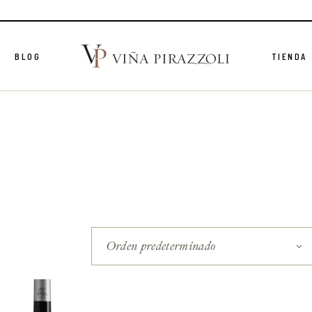
BLOG
TIENDA
dos
os
Orden predeterminado