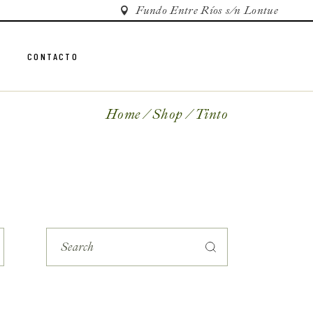
Fundo Entre Ríos s/n Lontue
CONTACTO
Home
Shop
Tinto
S
e
a
r
c
h