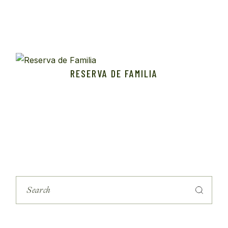
RESERVA DE FAMILIA
S
e
a
r
c
h